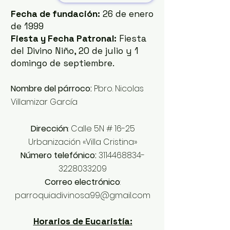
Fecha de fundación:
26 de enero
de 1999
Fiesta y Fecha Patronal:
Fiesta
del Divino Niño, 20 de julio y 1
domingo de septiembre.
Nombre del párroco:
Pbro. Nicolas
Villamizar García
Dirección
: Calle 5N # 16-25
Urbanización «Villa Cristina»
Número telefónico:
3114468834
-
3228033209
Correo electrónico
:
parroquiadivinosa99@gmail.com
Horarios de Eucaristía: