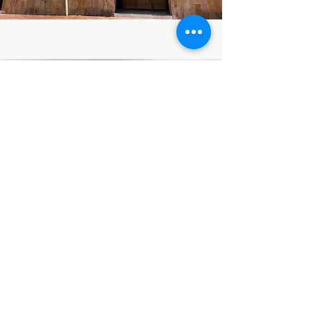
Nuestra Señora de
las Angustias -
Labateca