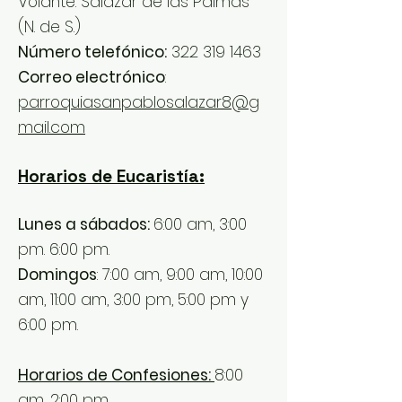
Volante. Salazar de las Palmas
(N. de S.)
Número telefónico:
322 319 1463
Correo electrónico
:
parroquiasanpablosalazar8@g
mail.com
Horarios de Eucaristía:
Lunes a sábados:
6:00 am, 3:00
pm. 6:00 pm.
Domingos
: 7:00 am, 9:00 am, 10:00
am, 11:00 am, 3:00 pm, 5:00 pm y
6:00 pm.
Horarios de Confesiones:
8:00
am, 2:00 pm.