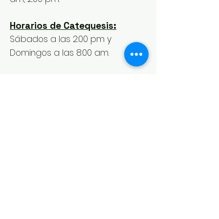
Horarios de Catequesis:
Sábados a las 2:00 pm y
Domingos a las 8:00 am.
Horario de secretaria:
Martes a Domingo
: 8:00 am a
12:00 m, 2:00 pm a 6:00 pm
Lunes
, día de descanso.