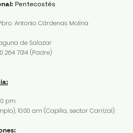
onal:
Pentecostés
bro. Antonio Cárdenas Molina
 Laguna de Salazar
0 264 7014 (Padre)
ía:
30 pm.
lo), 10:00 am (Capilla, sector Carrizal).
ones: